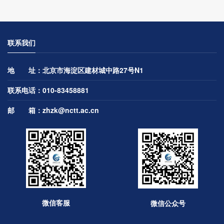
联系我们
地 址：北京市海淀区建材城中路27号N1
联系电话：010-83458881
邮 箱：
zhzk@nctt.ac.cn
微信客服
微信公众号