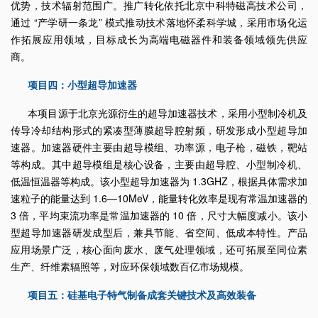
优势，技术辐射范围广。推广转化依托北京中科特磁高技术公司，
通过 “产学研一条龙” 模式推动技术落地怀柔科学城，采用市场化运
作拓展应用领域，目标成长为高端电磁器件和装备领域领先供应
商。
项目四：小型超导加速器
本项目源于北京光源衍生的超导加速器技术，采用小型制冷机及
传导冷却结构形式的紧凑型薄膜超导腔射频，研发形成小型超导加
速器。加速器硬件主要由超导模组、功率源，电子枪，磁铁，靶站
等构成。其中超导模组是核心设备，主要由超导腔、小型制冷机、
低温恒温器等构成。该小型超导加速器为 1.3GHZ，根据具体需求加
速粒子的能量达到 1.6—10MeV，能量转化效率是现有常温加速器的
3 倍，平均束流功率是常温加速器的 10 倍，尺寸大幅度减小。该小
型超导加速器研发成型后，兼具节能、省空间、低成本特性。产品
应用场景广泛，核心面向废水、废气处理领域，还可拓展至同位素
生产、纤维素辐照等，对应环保领域数百亿市场规模。
项目五：硅基电子特气制备成套关键技术及高效装备