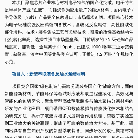
本项目聚焦芯片产业核心材料电子特气的国产化突破。电子特气
是半导体产业 “血液”，而硅烷作为应用最广的硅源材料，国内电子 /
半导体级（>6N）产品完全依赖进口，市场需求迫切。项目核心技术
为电子级硅烷强反应精馏制备技术，含歧化反应精馏、高性能歧化
催化填料、技术 / 装备集成工艺等关键技术，研发的改性高效结构催
化剂转化率高、选择性强且市场壁垒高。目前研发的 7N 级硅烷产品
纯度高、能耗低，金属离子≤1.0ppb，已建成 1000 吨/年工业示范装
置，获隆基、液空中国等龙头客户认可，正推进 1.2 万吨 / 年规模化
示范。
项目六：新型萃取装备及油水聚结材料
项目契合国家“绿色制造与高端分离装备国产化”战略方向，面向
新能源新材料、节能环保等领域对液液萃取过程连续化、高效化与
智能化的迫切需求，聚焦新型高效萃取装备与油水聚结分离材料的
研发与产业化应用。项目采用CFD数值模拟与传质强化技术相结合
的研究方法，揭示了液液两相多尺度耦合作用机理，突破了实验室
到工业放大的关键瓶颈，形成了可靠的数值放大方法。基于此，研
制出具有自主知识产权的新型萃取装备。同步研发的改性聚结材料
油水分离技术，通过促进油滴长大实现高效物理分离，具备结构简