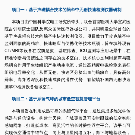
项目一：基于声磁耦合技术的脑卒中无创快速检测仪器研制
本项目由中国科学院电工研究所牵头，联合首都医科大学宣武医
院吉训明院士团队及惠众国际医疗器械公司，共同研发全球首创的
基于声磁耦合技术的脑卒中快速检测仪器。项目致力于攻克脑卒中
监测面临的高精准、快速响应与便携化等技术瓶颈，旨在填补现有
CT/MRI等设备在院前急救、基层筛查、ICU监测等应用场景中，在
精准诊断与便携性之间存在的技术空白。技术核心是利用超声与磁
场耦合作用于生物组织产生动生电流，通过高精度电磁检测来表征
组织电导率变化，从而无创、快速区分脑出血与脑缺血，具备高分
辨率、高穿透深度和快速成像的潜在优势，有望填补国内无创快速
脑卒中检测设备领域空白。
项目二：基于系留气球的城市低空智慧管理平台
本项目旨在利用成熟可靠的系留气球平台，通过集成多维光学传
感器与通信设备，构建全天候、广域覆盖及可实时跟踪的低空智能
感知网络，打造低成本、高灵活性的长时驻空浮空平台。该平台可
实现低空通信中继节点，向上与卫星网络互补，向下与地基联合，