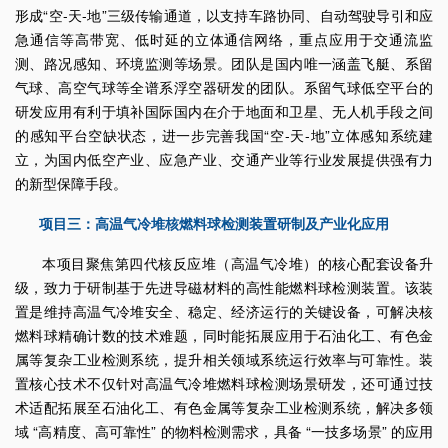
形成“空-天-地”三级传输通道，以支持车路协同、自动驾驶导引和应
急通信等高带宽、低时延的立体通信网络，重点应用于交通流监
测、路况感知、环境监测等场景。团队是国内唯一涵盖飞艇、系留
气球、高空气球等全谱系浮空器研发的团队。系留气球低空平台的
研发应用有利于填补国际国内在介于地面和卫星、无人机手段之间
的感知平台空缺状态，进一步完善我国“空-天-地”立体感知系统建
立，为国内低空产业、应急产业、交通产业等行业发展提供强有力
的新型保障手段。
项目三：高温气冷堆核燃料球检测装置研制及产业化应用
本项目聚焦第四代核反应堆（高温气冷堆）的核心配套设备升
级，致力于研制基于先进导磁材料的高性能燃料球检测装置。该装
置是维持高温气冷堆安全、稳定、经济运行的关键设备，可解决核
燃料球精确计数的技术难题，同时能拓展应用于石油化工、有色金
属等复杂工业检测系统，提升相关领域系统运行效率与可靠性。装
置核心技术不仅针对高温气冷堆燃料球检测场景研发，还可通过技
术适配拓展至石油化工、有色金属等复杂工业检测系统，解决多领
域 “高精度、高可靠性” 的物料检测需求，具备 “一技多场景” 的应用