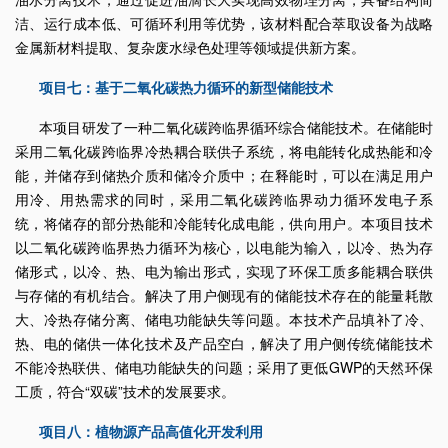
洁、运行成本低、可循环利用等优势，该材料配合萃取设备为战略
金属新材料提取、复杂废水绿色处理等领域提供新方案。
项目七：基于二氧化碳热力循环的新型储能技术
本项目研发了一种二氧化碳跨临界循环综合储能技术。在储能时
采用二氧化碳跨临界冷热耦合联供子系统，将电能转化成热能和冷
能，并储存到储热介质和储冷介质中；在释能时，可以在满足用户
用冷、用热需求的同时，采用二氧化碳跨临界动力循环发电子系
统，将储存的部分热能和冷能转化成电能，供向用户。本项目技术
以二氧化碳跨临界热力循环为核心，以电能为输入，以冷、热为存
储形式，以冷、热、电为输出形式，实现了环保工质多能耦合联供
与存储的有机结合。解决了用户侧现有的储能技术存在的能量耗散
大、冷热存储分离、储电功能缺失等问题。本技术产品填补了冷、
热、电的储供一体化技术及产品空白，解决了用户侧传统储能技术
不能冷热联供、储电功能缺失的问题；采用了更低
GWP
的天然环保
工质，符合“双碳”技术的发展要求。
项目八：植物源产品高值化开发利用